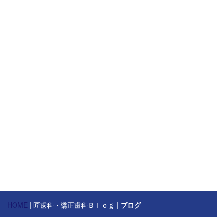
[%article_date_notime_dot%] [%new:New%]
[%category%]
[!% if (image.url!="") { %]
[!% } %]
[%title%]
[%lead%]
続きを読む
HOME
| 匠歯科・矯正歯科Ｂｌｏｇ |
ブログ